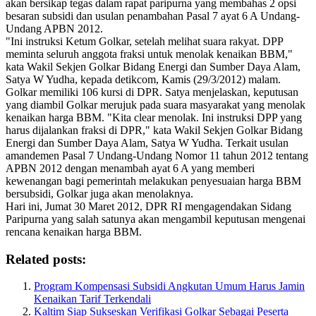
akan bersikap tegas dalam rapat paripurna yang membahas 2 opsi
besaran subsidi dan usulan penambahan Pasal 7 ayat 6 A Undang-
Undang APBN 2012.
"Ini instruksi Ketum Golkar, setelah melihat suara rakyat. DPP
meminta seluruh anggota fraksi untuk menolak kenaikan BBM,"
kata Wakil Sekjen Golkar Bidang Energi dan Sumber Daya Alam,
Satya W Yudha, kepada detikcom, Kamis (29/3/2012) malam.
Golkar memiliki 106 kursi di DPR. Satya menjelaskan, keputusan
yang diambil Golkar merujuk pada suara masyarakat yang menolak
kenaikan harga BBM. "Kita clear menolak. Ini instruksi DPP yang
harus dijalankan fraksi di DPR," kata Wakil Sekjen Golkar Bidang
Energi dan Sumber Daya Alam, Satya W Yudha. Terkait usulan
amandemen Pasal 7 Undang-Undang Nomor 11 tahun 2012 tentang
APBN 2012 dengan menambah ayat 6 A yang memberi
kewenangan bagi pemerintah melakukan penyesuaian harga BBM
bersubsidi, Golkar juga akan menolaknya.
Hari ini, Jumat 30 Maret 2012, DPR RI mengagendakan Sidang
Paripurna yang salah satunya akan mengambil keputusan mengenai
rencana kenaikan harga BBM.
Related posts:
Program Kompensasi Subsidi Angkutan Umum Harus Jamin
Kenaikan Tarif Terkendali
Kaltim Siap Sukseskan Verifikasi Golkar Sebagai Peserta