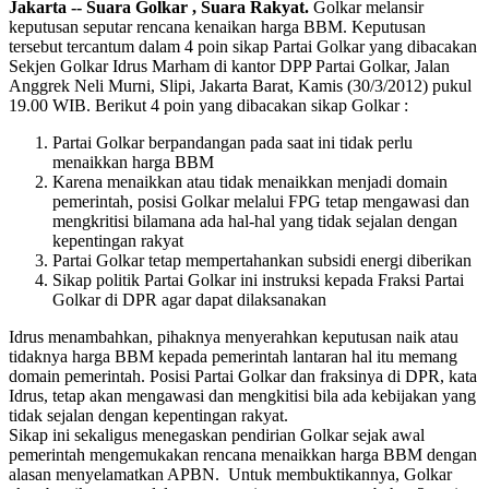
Jakarta -- Suara Golkar , Suara Rakyat.
Golkar melansir
keputusan seputar rencana kenaikan harga BBM. Keputusan
tersebut tercantum dalam 4 poin sikap Partai Golkar yang dibacakan
Sekjen Golkar Idrus Marham di kantor DPP Partai Golkar, Jalan
Anggrek Neli Murni, Slipi, Jakarta Barat, Kamis (30/3/2012) pukul
19.00 WIB. Berikut 4 poin yang dibacakan sikap Golkar :
Partai Golkar berpandangan pada saat ini tidak perlu
menaikkan harga BBM
Karena menaikkan atau tidak menaikkan menjadi domain
pemerintah, posisi Golkar melalui FPG tetap mengawasi dan
mengkritisi bilamana ada hal-hal yang tidak sejalan dengan
kepentingan rakyat
Partai Golkar tetap mempertahankan subsidi energi diberikan
Sikap politik Partai Golkar ini instruksi kepada Fraksi Partai
Golkar di DPR agar dapat dilaksanakan
Idrus menambahkan, pihaknya menyerahkan keputusan naik atau
tidaknya harga BBM kepada pemerintah lantaran hal itu memang
domain pemerintah. Posisi Partai Golkar dan fraksinya di DPR, kata
Idrus, tetap akan mengawasi dan mengkitisi bila ada kebijakan yang
tidak sejalan dengan kepentingan rakyat.
Sikap ini sekaligus menegaskan pendirian Golkar sejak awal
pemerintah mengemukakan rencana menaikkan harga BBM dengan
alasan menyelamatkan APBN. Untuk membuktikannya, Golkar