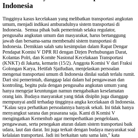
Indonesia
Tingginya kasus kecelakaan yang melibatkan transportasi angkutan
umum, menjadi indikasi amburadulnya sistem transportasi di
Indonesia. Semua pihak baik pemerintah selaku regulator,
pengusaha angkutan umum dan masyarakat, harus bertanggung
jawab dan bersama-sama membenahi sistem transportasi di
Indonesia. Demikian salah satu kesimpulan dalam Rapat Dengar
Pendapat Komisi V DPR RI dengan Dirjen Perhubungan Darat,
Kolantas Polri, dan Komite Nasional Kecelakaan Transportasi
(KNKT) di Jakarta, kemarin (15/2). Anggota Komisi V dari Fraksi
Golongan Karya, Hetifah Sjaifudian, menjelaskan persoalan
mengenai transportasi umum di Indonesia dinilai sudah terlalu rumit.
Dari sisi pemerintah, dianggap lalai dalam hal pengawasan dan
kontroling, begitu pula dengan pengusaha angkutan umum yang
hanya mengejar keuntungan namun mengabaikan keselamatan
orang lain. Budaya masyarakat yang tidak disiplin juga dianggap
mempunyai andil terhadap tingginya angka kecelakaan di Indonesia.
"Kalau saya perhatikan persoalannya banyak sekali. Ini tidak hanya
menyangkut sarana dan prasarana saja. Kami di Komisi V
mengingatkan Kemenhub agar memperhatikan pengelolaan,
pengawasan, serta penegakan aturan dalam sistem transportasi baik
udara, laut dan darat. Ini juga terkait dengan budaya masyarakat soal
kelalaian transportasi. Jadi ini berkaitan satu sama lain," kata