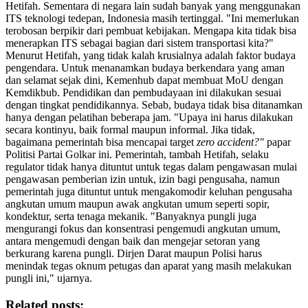
Hetifah. Sementara di negara lain sudah banyak yang menggunakan
ITS teknologi tedepan, Indonesia masih tertinggal. "Ini memerlukan
terobosan berpikir dari pembuat kebijakan. Mengapa kita tidak bisa
menerapkan ITS sebagai bagian dari sistem transportasi kita?"
Menurut Hetifah, yang tidak kalah krusialnya adalah faktor budaya
pengendara. Untuk menanamkan budaya berkendara yang aman
dan selamat sejak dini, Kemenhub dapat membuat MoU dengan
Kemdikbub. Pendidikan dan pembudayaan ini dilakukan sesuai
dengan tingkat pendidikannya. Sebab, budaya tidak bisa ditanamkan
hanya dengan pelatihan beberapa jam. "Upaya ini harus dilakukan
secara kontinyu, baik formal maupun informal. Jika tidak,
bagaimana pemerintah bisa mencapai target
zero accident?"
papar
Politisi Partai Golkar ini. Pemerintah, tambah Hetifah, selaku
regulator tidak hanya dituntut untuk tegas dalam pengawasan mulai
pengawasan pemberian izin untuk, izin bagi pengusaha, namun
pemerintah juga dituntut untuk mengakomodir keluhan pengusaha
angkutan umum maupun awak angkutan umum seperti sopir,
kondektur, serta tenaga mekanik. "Banyaknya pungli juga
mengurangi fokus dan konsentrasi pengemudi angkutan umum,
antara mengemudi dengan baik dan mengejar setoran yang
berkurang karena pungli. Dirjen Darat maupun Polisi harus
menindak tegas oknum petugas dan aparat yang masih melakukan
pungli ini," ujarnya.
Related posts: