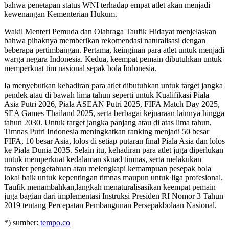
bahwa penetapan status WNI terhadap empat atlet akan menjadi
kewenangan Kementerian Hukum.
Wakil Menteri Pemuda dan Olahraga Taufik Hidayat menjelaskan
bahwa pihaknya memberikan rekomendasi naturalisasi dengan
beberapa pertimbangan. Pertama, keinginan para atlet untuk menjadi
warga negara Indonesia. Kedua, keempat pemain dibutuhkan untuk
memperkuat tim nasional sepak bola Indonesia.
Ia menyebutkan kehadiran para atlet dibutuhkan untuk target jangka
pendek atau di bawah lima tahun seperti untuk Kualifikasi Piala
Asia Putri 2026, Piala ASEAN Putri 2025, FIFA Match Day 2025,
SEA Games Thailand 2025, serta berbagai kejuaraan lainnya hingga
tahun 2030. Untuk target jangka panjang atau di atas lima tahun,
Timnas Putri Indonesia meningkatkan ranking menjadi 50 besar
FIFA, 10 besar Asia, lolos di setiap putaran final Piala Asia dan lolos
ke Piala Dunia 2035. Selain itu, kehadiran para atlet juga diperlukan
untuk memperkuat kedalaman skuad timnas, serta melakukan
transfer pengetahuan atau melengkapi kemampuan pesepak bola
lokal baik untuk kepentingan timnas maupun untuk liga profesional.
Taufik menambahkan,langkah menaturalisasikan keempat pemain
juga bagian dari implementasi Instruksi Presiden RI Nomor 3 Tahun
2019 tentang Percepatan Pembangunan Persepakbolaan Nasional.
*) sumber:
tempo.co