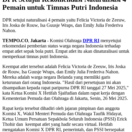
Pemain untuk Timnas Putri Indonesia
DPR setujui naturalisasi 4 pemain yaitu Felicia Victoria de Zeeuw,
Iris Joska de Rouw, Isa Guusje Wraps, dan Emily Julia Frederiva
Nahon.
TEMPO.CO
,
Jakarta
- Komisi Olahraga
DPR RI
menyetujui
rekomendasi pemberian status warga negara Indonesia terhadap
empat atlet sepak bola putri. Empat atlet itu akan dinaturalisasi untuk
memperkuat timnas putri Indonesia.
Keempat atlet tersebut adalah Felicia Victoria de Zeeuw, Iris Joska
de Rouw, Isa Guusje Wraps, dan Emily Julia Frederiva Nahon.
Mereka adalah warga negara Belanda yang memiliki garis
keturunan dari orang Indonesia. "Hasil dari persetujuan ini akan
disampaikan kepada rapat paripurna DPR RI tanggal 27 Mei 2025,"
kata Ketua Komisi X Hetifah Sjaifudian dalam rapat kerja dengan
Kementerian Pemuda dan Olahraga di Jakarta, Senin, 26 Mei 2025.
Rapat kerja tersebut dihadiri oleh jajaran pimpinan dan anggota
Komisi X, Wakil Menteri Pemuda dan Olahraga Taufik Hidayat,
Ketua Umum Persatuan Sepakbola Seluruh Indonesia (PSSI) Erick
Thohir dan keempat atlet yang hadir secara virtual. Hetifah
mengatakan Komisi X DPR RI, pemerintah, dan PSSI bersepakat