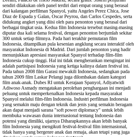
sendiri dilakukan oleh panel terdiri dari empat orang yang berasal
dari kalangan perfilman Spanyol, yaitu Angeles Perez Chica, Jose
Diaz de Espada y Galan, Oscar Peyrou, dan Carlos Cespedes, serta
didukung angket yang diisi oleh para penonton yang berasal dari
berbagai tingkat usia. Kedua film Indonesia tersebut masing-masing
diputar dua kali selama festival, dengan penonton berjumlah sekitar
300 untuk setiap filmnya. Pada hari terakhir pemutaran film
Indonesia, ditampilkan pula kesenian angklung secara interaktif oleh
masyarakat Indonesia di Madrid. Dari jumlah penonton yang hadir
menunjukkan apresiasi masyarakat Spanyol terhadap film-film
Indonesia cukup tinggi. Hal ini tidak mengherankan mengingat ini
adalah partisipasi Indonesia yang ketiga kalinya dalam festival ini.
Pada tahun 2008 film Garasi mewakili Indonesia, sedangkan pada
tahun 2009 film Laskar Pelangi juga dilombakan dalam kategori
film anak-anak. Dubes RI untuk Kerajaan Spanyol, Adiyatwidi
Adiwoso Asmady mengatakan perolehan penghargaan ini menjadi
peluang untuk memperkenalkan Indonesia kepada masyarakat
Spanyol melalui film-film Indonesia. Industri perfilman Indonesia
yang semakin maju dengan teknik dan jenis yang semakin beragam
akan dapat menjadi sarana "soft power diplomacy" untuk lebih
membuka wawasan dunia internasional tentang Indonesia dan
potensi yang dimiliki, ujarnya Diharapkannya akan lebih banyak
film Indonesia yang mengikuti festival-festival film internasional,
tidak hanya yang bergenre anak dan remaja, akan tetapi yang juga