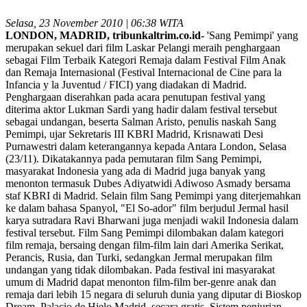
Selasa, 23 November 2010 | 06:38 WITA
LONDON, MADRID, tribunkaltrim.co.id-
'Sang Pemimpi' yang
merupakan sekuel dari film Laskar Pelangi meraih penghargaan
sebagai Film Terbaik Kategori Remaja dalam Festival Film Anak
dan Remaja Internasional (Festival Internacional de Cine para la
Infancia y la Juventud / FICI) yang diadakan di Madrid.
Penghargaan diserahkan pada acara penutupan festival yang
diterima aktor Lukman Sardi yang hadir dalam festival tersebut
sebagai undangan, beserta Salman Aristo, penulis naskah Sang
Pemimpi, ujar Sekretaris III KBRI Madrid, Krisnawati Desi
Purnawestri dalam keterangannya kepada Antara London, Selasa
(23/11). Dikatakannya pada pemutaran film Sang Pemimpi,
masyarakat Indonesia yang ada di Madrid juga banyak yang
menonton termasuk Dubes Adiyatwidi Adiwoso Asmady bersama
staf KBRI di Madrid. Selain film Sang Pemimpi yang diterjemahkan
ke dalam bahasa Spanyol, "El So-ador" film berjudul Jermal hasil
karya sutradara Ravi Bharwani juga menjadi wakil Indonesia dalam
festival tersebut. Film Sang Pemimpi dilombakan dalam kategori
film remaja, bersaing dengan film-film lain dari Amerika Serikat,
Perancis, Rusia, dan Turki, sedangkan Jermal merupakan film
undangan yang tidak dilombakan. Pada festival ini masyarakat
umum di Madrid dapat menonton film-film ber-genre anak dan
remaja dari lebih 15 negara di seluruh dunia yang diputar di Bioskop
Dream, Palacio de Hielo Madrid, secara gratis. Sistem penjurian