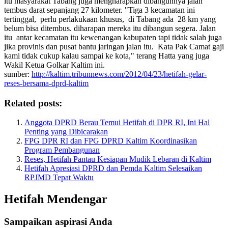
itu masyarakat Tabang juga mengharapkan dibangunnya jalan
tembus darat sepanjang 27 kilometer. "Tiga 3 kecamatan ini
tertinggal, perlu perlakukaan khusus, di Tabang ada 28 km yang
belum bisa ditembus. diharapan mereka itu dibangun segera. Jalan
itu antar kecamatan itu kewenangan kabupaten tapi tidak salah juga
jika provinis dan pusat bantu jaringan jalan itu. Kata Pak Camat gaji
kami tidak cukup kalau sampai ke kota," terang Hatta yang juga
Wakil Ketua Golkar Kaltim ini.
sumber:
http://kaltim.tribunnews.com/2012/04/23/hetifah-gelar-
reses-bersama-dprd-kaltim
Related posts:
Anggota DPRD Berau Temui Hetifah di DPR RI, Ini Hal
Penting yang Dibicarakan
FPG DPR RI dan FPG DPRD Kaltim Koordinasikan
Program Pembangunan
Reses, Hetifah Pantau Kesiapan Mudik Lebaran di Kaltim
Hetifah Apresiasi DPRD dan Pemda Kaltim Selesaikan
RPJMD Tepat Waktu
Hetifah Mendengar
Sampaikan aspirasi Anda