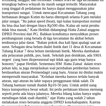
terungkap bahwa wilayah itu masih sangat terisolir. Masyarakat
yang tinggal di pedalaman itu hanya dapat menggunakan jalur
transportasi sungai. Untuk mencapai Kecamatan Tabang yang
berbatasan dengan Kutim itu harus ditempuh selama 8 jam melalui
jalur sungai. "Itu pakai speed (boat), tapi kalau transportasi normal
itu bisa dua hari dengan biaya Rp500 ribu. Kalau air surut perahu
tidak bisa masuk," Kata Hetifah didampingi Hatta Zainal anggota
DPRD Provinsi dari PG. Bahkan kondisinya menyulitkan proses
pembangunan yang berada di tiga kecamatan itu akibat belum
tembusnya jalur darat. "Bahan pokok dua kali lipat apalagi saat air
surut. Sebagain desa belum dialiri listrik dari 11 desa di Kecamatan
Tabang Kukar 7 desa belum menikmati listrik. Mereka dambakan
ada pelayanan publik, pos, bank. Sekolah pun demikian, ada SMA
negeri yang baru dioperasional tapi tidak aga guru tetap hanya
honorer," papar Hetifah. Sementara HM Hatta Zainal dalam reses
pekan lalu, ia juga menjelaskan soal perubahan pemberian bansos
berdasarkan aturan Permendagri yang baru. Aturan ini dinilai makin
mempersulit masyarakat. "Keluhan mereka bansos terlalu banyak
aturan, tapi aturan itu lahir supaya penggunaan tidak salah. Di
Tabang bantuan rumah ibadah Rp10-50 juta. Untuk ambil uang
biaya transportnya besar sekali. Ini perlu perlakuan khusus memang
seperti perlu ada biaya jalannya. Mereka bilang kalau hanya segitu
mendingan tidak usah diambil," ujar Hatta yang sudah 2 tahun
melakukan reses bersama anggota DPRD kota/kabupaten. Karena