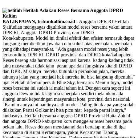
BALIKPAPAN, tribunkaltim.co.id
- Anggota DPR RI Hetifah
Sjaifudian menggagas digulirkan model reses bersama yakni antara
DPR RI, Anggota DPRD Provinsi, dan DPRD
Kota/kabupaten. Model ini dinilai efektif dan efisien termasuk dapat
langsung memberikan jawaban dan solusi atas persoalan-persoalan
yang dihadapi masyarakat. "Ada gagasan model reses yang lebih
terkoordinir, DPR RI, DPRD provinisi dan DPRD kota/kabupaten.
Reses bareng ada harmonisasi aspirasi karena kadang-kadang tidak
tahu masyarakat tidak tahu peran apa dan fungsinya kita di DPRD
dan DPR. Misalnya mereka butuhkan perbaikan jalan, mereka
tahunya jalan yang menjadi hak mereka itu bisa langsung dipenuhi,"
ujar Hetifah ditemui pers di Blue Sky, kemarin. Menurutnya, model
reses bersama ini sudah ia mulai tahun ini. Dengan cara seperti ini
anggota Dewan tidak lagi reses berjalan sendiri melainkan ada
sinergi untuk kepentingan masyarakat kota, provinsi dan nasional.
"Kami maunya ini nantinya jadi model. Paling tidak apa yang sudah
dilakukan Partai Golkar ini bisa picu niat kepada partai lainya,"
tandasnya. Hetifah bersama anggota DPRD Provinsi Hatta Zainal
dan anggota DPRD kabupaten kota menggelar reses bersama pada
pekan lalu. Reses dengan mendatangi dan bertatap muka di tiga
kecamatan di Kutai Kertanegara, yakni Kecamatan Tabang,
Kembang Janggut, dan Kenohan. Dalam reses ke tiga kecamatan itu