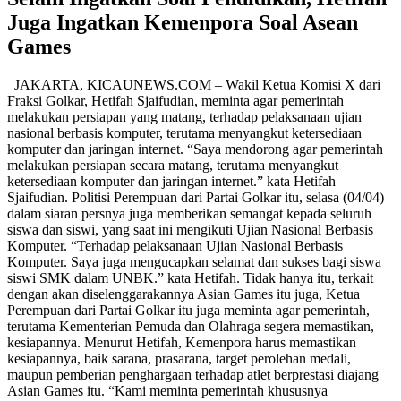
Juga Ingatkan Kemenpora Soal Asean
Games
JAKARTA, KICAUNEWS.COM – Wakil Ketua Komisi X dari
Fraksi Golkar, Hetifah Sjaifudian, meminta agar pemerintah
melakukan persiapan yang matang, terhadap pelaksanaan ujian
nasional berbasis komputer, terutama menyangkut ketersediaan
komputer dan jaringan internet. “Saya mendorong agar pemerintah
melakukan persiapan secara matang, terutama menyangkut
ketersediaan komputer dan jaringan internet.” kata Hetifah
Sjaifudian. Politisi Perempuan dari Partai Golkar itu, selasa (04/04)
dalam siaran persnya juga memberikan semangat kepada seluruh
siswa dan siswi, yang saat ini mengikuti Ujian Nasional Berbasis
Komputer. “Terhadap pelaksanaan Ujian Nasional Berbasis
Komputer. Saya juga mengucapkan selamat dan sukses bagi siswa
siswi SMK dalam UNBK.” kata Hetifah. Tidak hanya itu, terkait
dengan akan diselenggarakannya Asian Games itu juga, Ketua
Perempuan dari Partai Golkar itu juga meminta agar pemerintah,
terutama Kementerian Pemuda dan Olahraga segera memastikan,
kesiapannya. Menurut Hetifah, Kemenpora harus memastikan
kesiapannya, baik sarana, prasarana, target perolehan medali,
maupun pemberian penghargaan terhadap atlet berprestasi diajang
Asian Games itu. “Kami meminta pemerintah khususnya