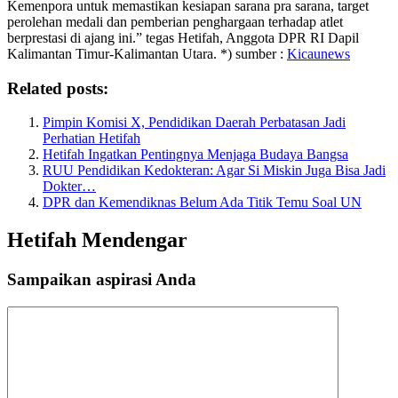
Kemenpora untuk memastikan kesiapan sarana pra sarana, target
perolehan medali dan pemberian penghargaan terhadap atlet
berprestasi di ajang ini.” tegas Hetifah, Anggota DPR RI Dapil
Kalimantan Timur-Kalimantan Utara. *) sumber :
Kicaunews
Related posts:
Pimpin Komisi X, Pendidikan Daerah Perbatasan Jadi
Perhatian Hetifah
Hetifah Ingatkan Pentingnya Menjaga Budaya Bangsa
RUU Pendidikan Kedokteran: Agar Si Miskin Juga Bisa Jadi
Dokter…
DPR dan Kemendiknas Belum Ada Titik Temu Soal UN
Hetifah Mendengar
Sampaikan aspirasi Anda