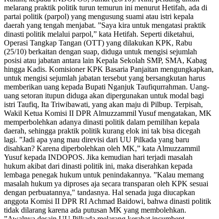
melarang praktik politik turun temurun ini menurut Hetifah, ada di
partai politik (parpol) yang mengusung suami atau istri kepala
daerah yang tengah menjabat. ”Saya kira untuk mengatasi praktik
dinasti politik melalui parpol,” kata Hetifah. Seperti diketahui,
Operasi Tangkap Tangan (OTT) yang dilakukan KPK, Rabu
(25/10) berkaitan dengan suap, diduga untuk mengisi sejumlah
posisi atau jabatan antara lain Kepala Sekolah SMP, SMA, Kabag
hingga Kadis. Komisioner KPK Basaria Panjaitan mengungkapkan,
untuk mengisi sejumlah jabatan tersebut yang bersangkutan harus
memberikan uang kepada Bupati Nganjuk Taufiqurrahman. Uang-
uang setoran itupun diduga akan dipergunakan untuk modal bagi
istri Taufiq, Ita Triwibawati, yang akan maju di Pilbup. Terpisah,
Wakil Ketua Komisi II DPR Almuzzammil Yusuf mengatakan, MK
memperbolehkan adanya dinasti politik dalam pemilihan kepala
daerah, sehingga praktik politik kurang elok ini tak bisa dicegah
lagi. ”Jadi apa yang mau direvisi dari UU Pilkada yang baru
disahkan? Karena diperbolehkan oleh MK,” kata Almuzzammil
Yusuf kepada INDOPOS. Jika kemudian hari terjadi masalah
hukum akibat dari dinasti politik ini, maka diserahkan kepada
lembaga penegak hukum untuk penindakannya. ”Kalau memang
masalah hukum ya diproses aja secara transparan oleh KPK sesuai
dengan perbuatannya," tandasnya. Hal senada juga diucapkan
anggota Komisi II DPR RI Achmad Baidowi, bahwa dinasti politik
tidak dilarang karena ada putusan MK yang membolehkan.
”Awalnya desain UU Pilkada melarang kerabat incumbent