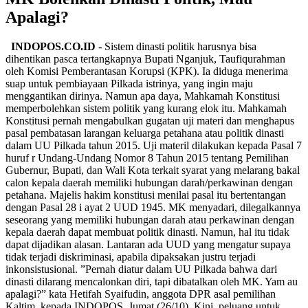
Apalagi?
INDOPOS.CO.ID
- Sistem dinasti politik harusnya bisa
dihentikan pasca tertangkapnya Bupati Nganjuk, Taufiqurahman
oleh Komisi Pemberantasan Korupsi (KPK). Ia diduga menerima
suap untuk pembiayaan Pilkada istrinya, yang ingin maju
menggantikan dirinya. Namun apa daya, Mahkamah Konstitusi
memperbolehkan sistem politik yang kurang elok itu. Mahkamah
Konstitusi pernah mengabulkan gugatan uji materi dan menghapus
pasal pembatasan larangan keluarga petahana atau politik dinasti
dalam UU Pilkada tahun 2015. Uji materil dilakukan kepada Pasal 7
huruf r Undang-Undang Nomor 8 Tahun 2015 tentang Pemilihan
Gubernur, Bupati, dan Wali Kota terkait syarat yang melarang bakal
calon kepala daerah memiliki hubungan darah/perkawinan dengan
petahana. Majelis hakim konstitusi menilai pasal itu bertentangan
dengan Pasal 28 i ayat 2 UUD 1945. MK menyadari, dilegalkannya
seseorang yang memiliki hubungan darah atau perkawinan dengan
kepala daerah dapat membuat politik dinasti. Namun, hal itu tidak
dapat dijadikan alasan. Lantaran ada UUD yang mengatur supaya
tidak terjadi diskriminasi, apabila dipaksakan justru terjadi
inkonsistusional. ”Pernah diatur dalam UU Pilkada bahwa dari
dinasti dilarang mencalonkan diri, tapi dibatalkan oleh MK. Yam au
apalagi?” kata Hetifah Syaifudin, anggota DPR asal pemilihan
Kaltim, kepada INDOPOS, Jumat (26/10). Kini, peluang untuk