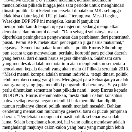
mencalonkan pilkada hingga jeda satu periode untuk menghindari
dinasti politik. Tapi ketentuan tersebut dibatalkan MK. sehingga
tidak bisa diatur lagi di UU pilkada," terangnya. Meski begitu,
Wasekjen DPP PPP ini mengaku, kasus Nganjuk ini
memprihatinkan di tengah upaya negeri ini sedang menguatkan
demokrasi dan otonomi daerah. ”Dan sebagai solusinya, maka
diperlukan peningkatan pengawasan dan pembinaan dari pemerintah
pusat. Peran KPK melakukan pencegahan juga harus maksimal,"
tegasnya. Sementara pakar komunikasi politik Emrus Sihombing
pun secara tegas menyatakan, perilaku koruptif para pejabat daerah
yang berasal dari dinasti harus segera dihentikan. Salahsatu cara
yang mendesak adalah memotarium atau menghentikan sementara
pencalonan kepala daerah yang akan maju di Pilkada serentak 2018.
”Meski mental korupsi adalah urusan individu, tetapi dinasti politik
lebih memberi ruang yang luas. Mengingat para keluarganya adalah
orang-orang yang juga memiliki pengaruh di daerahnya. Saya pikir
perlu dihentikan sementara buat pilkada nanti," ucap Emrus kepada
INDOPOS. Emrus menambahkan, meski diatur dalam konstitusi
bahwa setiap warga negara memiliki hak memiliki dan dipilih,
namun realitanya dinasti politik masih menjadi masalah. Bahkan
cenderung mematikan munculnya generasi baru di pucuk pimpinan
daerah. ”Perdebatan mengenai dinasti politik sebenarnya sudah
lama. Selain berpeluang korupsi, hal yang paling mendasar adalah
menghalangi majunya calon-calon yang baru yang mungkin lebih