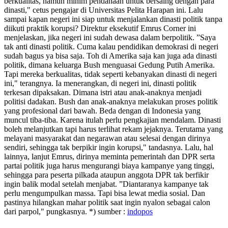
berkualitas, namun minim pendanaan untuk bersaing dengan para
dinasti," cetus pengajar di Universitas Pelita Harapan ini. Lalu
sampai kapan negeri ini siap untuk menjalankan dinasti politik tanpa
diikuti praktik korupsi? Direktur eksekutif Emrus Corner ini
menjelaskan, jika negeri ini sudah dewasa dalam berpolitik. ”Saya
tak anti dinasti politik. Cuma kalau pendidikan demokrasi di negeri
sudah bagus ya bisa saja. Toh di Amerika saja kan juga ada dinasti
politik, dimana keluarga Bush menguasai Gedung Putih Amerika.
Tapi mereka berkualitas, tidak seperti kebanyakan dinasti di negeri
ini," terangnya. Ia menerangkan, di negeri ini, dinasti politik
terkesan dipaksakan. Dimana istri atau anak-anaknya menjadi
politisi dadakan. Bush dan anak-anaknya melakukan proses politik
yang profesional dari bawah. Beda dengan di Indonesia yang
muncul tiba-tiba. Karena itulah perlu pengkajian mendalam. Dinasti
boleh melanjutkan tapi harus terlihat rekam jejaknya. Terutama yang
melayani masyarakat dan negarawan atau selesai dengan dirinya
sendiri, sehingga tak berpikir ingin korupsi," tandasnya. Lalu, hal
lainnya, lanjut Emrus, dirinya meminta pemerintah dan DPR serta
partai politik juga harus mengurangi biaya kampanye yang tinggi,
sehingga para peserta pilkada ataupun anggota DPR tak berfikir
ingin balik modal setelah menjabat. ”Diantaranya kampanye tak
perlu mengumpulkan massa. Tapi bisa lewat media sosial. Dan
pastinya hilangkan mahar politik saat ingin nyalon sebagai calon
dari parpol," pungkasnya. *) sumber :
indopos