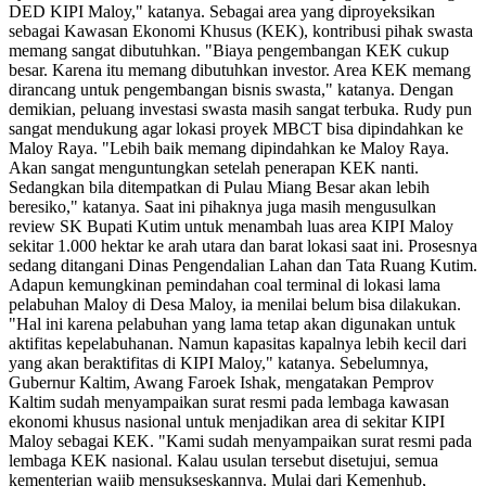
DED KIPI Maloy," katanya. Sebagai area yang diproyeksikan
sebagai Kawasan Ekonomi Khusus (KEK), kontribusi pihak swasta
memang sangat dibutuhkan. "Biaya pengembangan KEK cukup
besar. Karena itu memang dibutuhkan investor. Area KEK memang
dirancang untuk pengembangan bisnis swasta," katanya. Dengan
demikian, peluang investasi swasta masih sangat terbuka. Rudy pun
sangat mendukung agar lokasi proyek MBCT bisa dipindahkan ke
Maloy Raya. "Lebih baik memang dipindahkan ke Maloy Raya.
Akan sangat menguntungkan setelah penerapan KEK nanti.
Sedangkan bila ditempatkan di Pulau Miang Besar akan lebih
beresiko," katanya. Saat ini pihaknya juga masih mengusulkan
review SK Bupati Kutim untuk menambah luas area KIPI Maloy
sekitar 1.000 hektar ke arah utara dan barat lokasi saat ini. Prosesnya
sedang ditangani Dinas Pengendalian Lahan dan Tata Ruang Kutim.
Adapun kemungkinan pemindahan coal terminal di lokasi lama
pelabuhan Maloy di Desa Maloy, ia menilai belum bisa dilakukan.
"Hal ini karena pelabuhan yang lama tetap akan digunakan untuk
aktifitas kepelabuhanan. Namun kapasitas kapalnya lebih kecil dari
yang akan beraktifitas di KIPI Maloy," katanya. Sebelumnya,
Gubernur Kaltim, Awang Faroek Ishak, mengatakan Pemprov
Kaltim sudah menyampaikan surat resmi pada lembaga kawasan
ekonomi khusus nasional untuk menjadikan area di sekitar KIPI
Maloy sebagai KEK. "Kami sudah menyampaikan surat resmi pada
lembaga KEK nasional. Kalau usulan tersebut disetujui, semua
kementerian wajib mensukseskannya. Mulai dari Kemenhub,