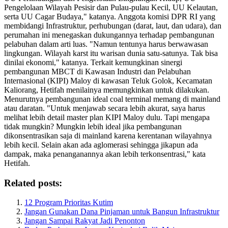
Pengelolaan Wilayah Pesisir dan Pulau-pulau Kecil, UU Kelautan,
serta UU Cagar Budaya," katanya. Anggota komisi DPR RI yang
membidangi Infrastruktur, perhubungan (darat, laut, dan udara), dan
perumahan ini menegaskan dukungannya terhadap pembangunan
pelabuhan dalam arti luas. "Namun tentunya harus berwawasan
lingkungan. Wilayah karst itu warisan dunia satu-satunya. Tak bisa
dinilai ekonomi," katanya. Terkait kemungkinan sinergi
pembangunan MBCT di Kawasan Industri dan Pelabuhan
Internasional (KIPI) Maloy di kawasan Teluk Golok, Kecamatan
Kaliorang, Hetifah menilainya memungkinkan untuk dilakukan.
Menurutnya pembangunan ideal coal terminal memang di mainland
atau daratan. "Untuk menjawab secara lebih akurat, saya harus
melihat lebih detail master plan KIPI Maloy dulu. Tapi mengapa
tidak mungkin? Mungkin lebih ideal jika pembangunan
dikonsentrasikan saja di mainland karena kerentanan wilayahnya
lebih kecil. Selain akan ada aglomerasi sehingga jikapun ada
dampak, maka penanganannya akan lebih terkonsentrasi," kata
Hetifah.
Related posts:
12 Program Prioritas Kutim
Jangan Gunakan Dana Pinjaman untuk Bangun Infrastruktur
Jangan Sampai Rakyat Jadi Penonton