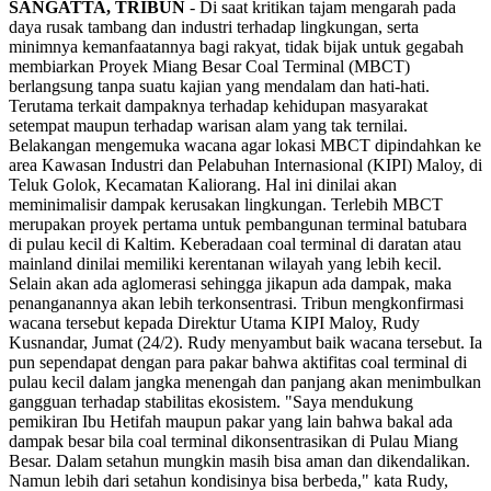
SANGATTA, TRIBUN
- Di saat kritikan tajam mengarah pada
daya rusak tambang dan industri terhadap lingkungan, serta
minimnya kemanfaatannya bagi rakyat, tidak bijak untuk gegabah
membiarkan Proyek Miang Besar Coal Terminal (MBCT)
berlangsung tanpa suatu kajian yang mendalam dan hati-hati.
Terutama terkait dampaknya terhadap kehidupan masyarakat
setempat maupun terhadap warisan alam yang tak ternilai.
Belakangan mengemuka wacana agar lokasi MBCT dipindahkan ke
area Kawasan Industri dan Pelabuhan Internasional (KIPI) Maloy, di
Teluk Golok, Kecamatan Kaliorang. Hal ini dinilai akan
meminimalisir dampak kerusakan lingkungan. Terlebih MBCT
merupakan proyek pertama untuk pembangunan terminal batubara
di pulau kecil di Kaltim. Keberadaan coal terminal di daratan atau
mainland dinilai memiliki kerentanan wilayah yang lebih kecil.
Selain akan ada aglomerasi sehingga jikapun ada dampak, maka
penanganannya akan lebih terkonsentrasi. Tribun mengkonfirmasi
wacana tersebut kepada Direktur Utama KIPI Maloy, Rudy
Kusnandar, Jumat (24/2). Rudy menyambut baik wacana tersebut. Ia
pun sependapat dengan para pakar bahwa aktifitas coal terminal di
pulau kecil dalam jangka menengah dan panjang akan menimbulkan
gangguan terhadap stabilitas ekosistem. "Saya mendukung
pemikiran Ibu Hetifah maupun pakar yang lain bahwa bakal ada
dampak besar bila coal terminal dikonsentrasikan di Pulau Miang
Besar. Dalam setahun mungkin masih bisa aman dan dikendalikan.
Namun lebih dari setahun kondisinya bisa berbeda," kata Rudy,