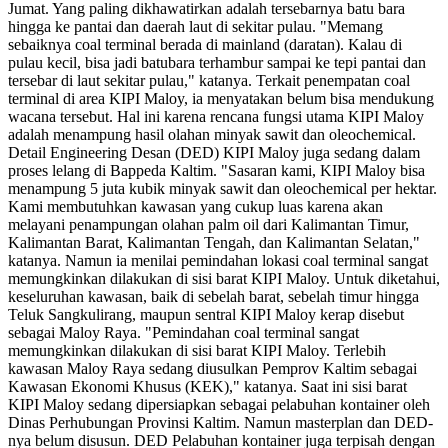
Jumat. Yang paling dikhawatirkan adalah tersebarnya batu bara
hingga ke pantai dan daerah laut di sekitar pulau. "Memang
sebaiknya coal terminal berada di mainland (daratan). Kalau di
pulau kecil, bisa jadi batubara terhambur sampai ke tepi pantai dan
tersebar di laut sekitar pulau," katanya. Terkait penempatan coal
terminal di area KIPI Maloy, ia menyatakan belum bisa mendukung
wacana tersebut. Hal ini karena rencana fungsi utama KIPI Maloy
adalah menampung hasil olahan minyak sawit dan oleochemical.
Detail Engineering Desan (DED) KIPI Maloy juga sedang dalam
proses lelang di Bappeda Kaltim. "Sasaran kami, KIPI Maloy bisa
menampung 5 juta kubik minyak sawit dan oleochemical per hektar.
Kami membutuhkan kawasan yang cukup luas karena akan
melayani penampungan olahan palm oil dari Kalimantan Timur,
Kalimantan Barat, Kalimantan Tengah, dan Kalimantan Selatan,"
katanya. Namun ia menilai pemindahan lokasi coal terminal sangat
memungkinkan dilakukan di sisi barat KIPI Maloy. Untuk diketahui,
keseluruhan kawasan, baik di sebelah barat, sebelah timur hingga
Teluk Sangkulirang, maupun sentral KIPI Maloy kerap disebut
sebagai Maloy Raya. "Pemindahan coal terminal sangat
memungkinkan dilakukan di sisi barat KIPI Maloy. Terlebih
kawasan Maloy Raya sedang diusulkan Pemprov Kaltim sebagai
Kawasan Ekonomi Khusus (KEK)," katanya. Saat ini sisi barat
KIPI Maloy sedang dipersiapkan sebagai pelabuhan kontainer oleh
Dinas Perhubungan Provinsi Kaltim. Namun masterplan dan DED-
nya belum disusun. DED Pelabuhan kontainer juga terpisah dengan