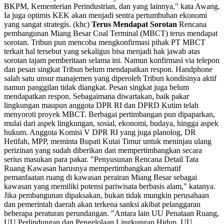
BKPM, Kementerian Perindustrian, dan yang lainnya," kata Awang.
Ia juga optimis KEK akan menjadi sentra pertumbuhan ekonomi
yang sangat strategis. (khc)
Terus Mendapat Sorotan
Rencana
pembangunan Miang Besar Coal Terminal (MBCT) terus mendapat
sorotan. Tribun pun mencoba mengkonfirmasi pihak PT MBCT
terkait hal tersebut yang sekaligus bisa menjadi hak jawab atas
sorotan tajam pemberitaan selama ini. Namun konfirmasi via telepon
dan pesan singkat Tribun belum mendapatkan respon. Handphone
salah satu unsur manajemen yang diperoleh Tribun kondisinya aktif
namun panggilan tidak diangkat. Pesan singkat juga belum
mendapatkan respon. Sebagaimana diwartakan, baik pakar
lingkungan maupun anggota DPR RI dan DPRD Kutim telah
menyoroti proyek MBCT. Berbagai pertimbangan pun dipaparkan,
mulai dari aspek lingkungan, sosial, ekonomi, budaya, hingga aspek
hukum. Anggota Komisi V DPR RI yang juga planolog, DR
Hetifah, MPP, meminta Bupati Kutai Timur untuk meninjau ulang
perizinan yang sudah diberikan dan mempertimbangkan secara
serius masukan para pakar. "Penyusunan Rencana Detail Tata
Ruang Kawasan harusnya mempertimbangkan alternatif
pemanfaatan ruang di kawasan perairan Miang Besar sebagai
kawasan yang memiliki potensi pariwisata berbasis alam," katanya.
Jika pembangunan dipaksakan, bukan tidak mungkin perusahaan
dan pemerintah daerah akan terkena sanksi akibat pelanggaran
beberapa peraturan perundangan. "Antara lain UU Penataan Ruang,
UU Perlindungan dan Pengelolaan Lingkungan Hidup, UU