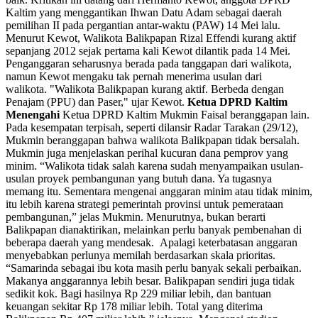
Kaltim yang menggantikan Ihwan Datu Adam sebagai daerah
pemilihan II pada pergantian antar-waktu (PAW) 14 Mei lalu.
Menurut Kewot, Walikota Balikpapan Rizal Effendi kurang aktif
sepanjang 2012 sejak pertama kali Kewot dilantik pada 14 Mei.
Penganggaran seharusnya berada pada tanggapan dari walikota,
namun Kewot mengaku tak pernah menerima usulan dari
walikota. "Walikota Balikpapan kurang aktif. Berbeda dengan
Penajam (PPU) dan Paser," ujar Kewot.
Ketua DPRD Kaltim
Menengahi
Ketua DPRD Kaltim Mukmin Faisal beranggapan lain.
Pada kesempatan terpisah, seperti dilansir Radar Tarakan (29/12),
Mukmin beranggapan bahwa walikota Balikpapan tidak bersalah.
Mukmin juga menjelaskan perihal kucuran dana pemprov yang
minim. “Walikota tidak salah karena sudah menyampaikan usulan-
usulan proyek pembangunan yang butuh dana. Ya tugasnya
memang itu. Sementara mengenai anggaran minim atau tidak minim,
itu lebih karena strategi pemerintah provinsi untuk pemerataan
pembangunan,” jelas Mukmin. Menurutnya, bukan berarti
Balikpapan dianaktirikan, melainkan perlu banyak pembenahan di
beberapa daerah yang mendesak. Apalagi keterbatasan anggaran
menyebabkan perlunya memilah berdasarkan skala prioritas.
“Samarinda sebagai ibu kota masih perlu banyak sekali perbaikan.
Makanya anggarannya lebih besar. Balikpapan sendiri juga tidak
sedikit kok. Bagi hasilnya Rp 229 miliar lebih, dan bantuan
keuangan sekitar Rp 178 miliar lebih. Total yang diterima