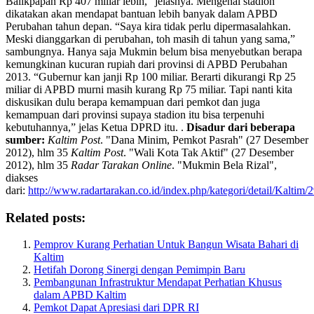
Balikpapan Rp 407 miliar lebih,” jelasnya. Mengenai stadion
dikatakan akan mendapat bantuan lebih banyak dalam APBD
Perubahan tahun depan. “Saya kira tidak perlu dipermasalahkan.
Meski dianggarkan di perubahan, toh masih di tahun yang sama,”
sambungnya. Hanya saja Mukmin belum bisa menyebutkan berapa
kemungkinan kucuran rupiah dari provinsi di APBD Perubahan
2013. “Gubernur kan janji Rp 100 miliar. Berarti dikurangi Rp 25
miliar di APBD murni masih kurang Rp 75 miliar. Tapi nanti kita
diskusikan dulu berapa kemampuan dari pemkot dan juga
kemampuan dari provinsi supaya stadion itu bisa terpenuhi
kebutuhannya,” jelas Ketua DPRD itu. .
Disadur dari beberapa
sumber:
Kaltim Post
. "Dana Minim, Pemkot Pasrah" (27 Desember
2012), hlm 35
Kaltim Post
. "Wali Kota Tak Aktif" (27 Desember
2012), hlm 35
Radar Tarakan Online
. "Mukmin Bela Rizal",
diakses
dari:
http://www.radartarakan.co.id/index.php/kategori/detail/Kaltim/
Related posts:
Pemprov Kurang Perhatian Untuk Bangun Wisata Bahari di
Kaltim
Hetifah Dorong Sinergi dengan Pemimpin Baru
Pembangunan Infrastruktur Mendapat Perhatian Khusus
dalam APBD Kaltim
Pemkot Dapat Apresiasi dari DPR RI