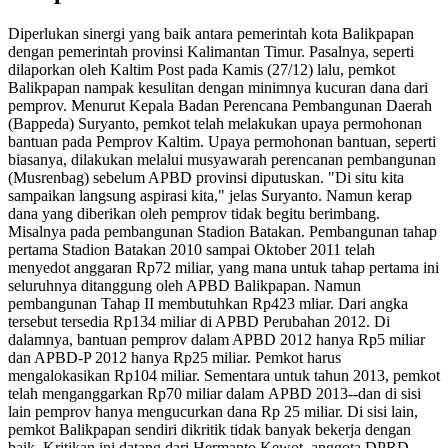
Diperlukan sinergi yang baik antara pemerintah kota Balikpapan
dengan pemerintah provinsi Kalimantan Timur. Pasalnya, seperti
dilaporkan oleh Kaltim Post pada Kamis (27/12) lalu, pemkot
Balikpapan nampak kesulitan dengan minimnya kucuran dana dari
pemprov. Menurut Kepala Badan Perencana Pembangunan Daerah
(Bappeda) Suryanto, pemkot telah melakukan upaya permohonan
bantuan pada Pemprov Kaltim. Upaya permohonan bantuan, seperti
biasanya, dilakukan melalui musyawarah perencanan pembangunan
(Musrenbag) sebelum APBD provinsi diputuskan. "Di situ kita
sampaikan langsung aspirasi kita," jelas Suryanto. Namun kerap
dana yang diberikan oleh pemprov tidak begitu berimbang.
Misalnya pada pembangunan Stadion Batakan. Pembangunan tahap
pertama Stadion Batakan 2010 sampai Oktober 2011 telah
menyedot anggaran Rp72 miliar, yang mana untuk tahap pertama ini
seluruhnya ditanggung oleh APBD Balikpapan. Namun
pembangunan Tahap II membutuhkan Rp423 mliar. Dari angka
tersebut tersedia Rp134 miliar di APBD Perubahan 2012. Di
dalamnya, bantuan pemprov dalam APBD 2012 hanya Rp5 miliar
dan APBD-P 2012 hanya Rp25 miliar. Pemkot harus
mengalokasikan Rp104 miliar. Sementara untuk tahun 2013, pemkot
telah menganggarkan Rp70 miliar dalam APBD 2013--dan di sisi
lain pemprov hanya mengucurkan dana Rp 25 miliar. Di sisi lain,
pemkot Balikpapan sendiri dikritik tidak banyak bekerja dengan
baik. Kritikan ini datang dari Hermanto Kewot, anggota DPRD